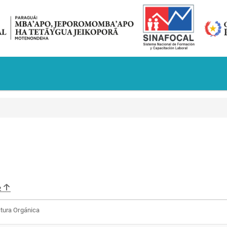
2
ctura Orgánica