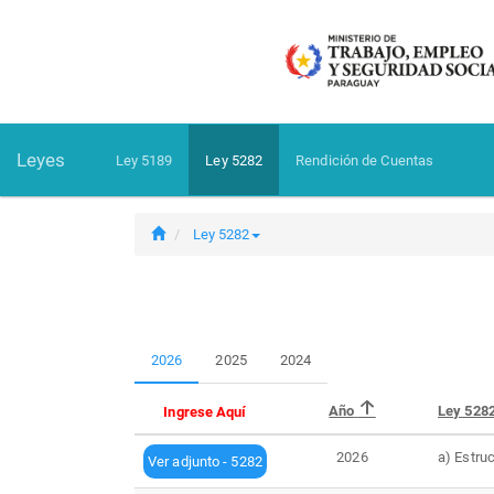
Leyes
Ley 5189
Ley 5282
Rendición de Cuentas
Ley 5282
2026
2025
2024
Año
Ley 528
Ingrese Aquí
2026
a) Estru
Ver adjunto - 5282